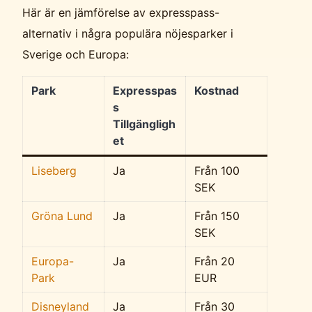
Här är en jämförelse av expresspass-
alternativ i några populära nöjesparker i
Sverige och Europa:
Park
Expresspas
Kostnad
s
Tillgängligh
et
Liseberg
Ja
Från 100
SEK
Gröna Lund
Ja
Från 150
SEK
Europa-
Ja
Från 20
Park
EUR
Disneyland
Ja
Från 30