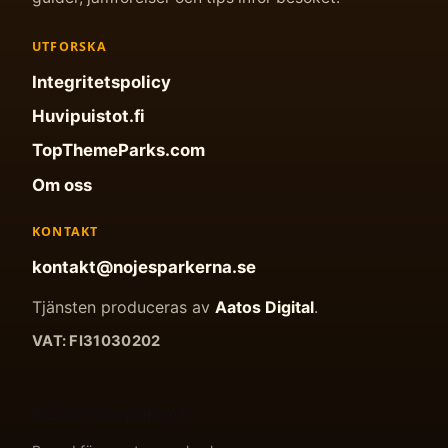
UTFORSKA
Integritetspolicy
Huvipuistot.fi
TopThemeParks.com
Om oss
KONTAKT
kontakt@nojesparkerna.se
Tjänsten produceras av
Aatos Digital
.
VAT: FI31030202
© 2026 Nöjesparkerna