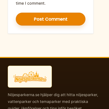
time I comment.
Nöjesparkerna.se hjälper dig att hitta nöjesparker,
vattenparker och temaparker med praktiska
guider, jämförelser och tips inför besöket.