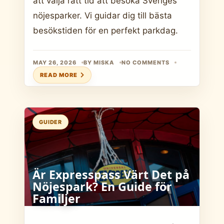
att välja rätt tid att besöka Sveriges
nöjesparker. Vi guidar dig till bästa
besökstiden för en perfekt parkdag.
MAY 26, 2026
BY MISKA
NO COMMENTS
READ MORE
GUIDER
Är Expresspass Värt Det på
Nöjespark? En Guide för
Familjer