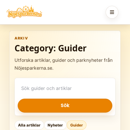
Skip
to
content
ARKIV
Category:
Guider
Utforska artiklar, guider och parknyheter från
Nöjesparkerna.se.
Sök
artiklar
Sök
Alla artiklar
Nyheter
Guider