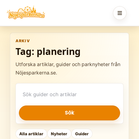
Skip
to
content
ARKIV
Tag:
planering
Utforska artiklar, guider och parknyheter från
Nöjesparkerna.se.
Sök
artiklar
Sök
Alla artiklar
Nyheter
Guider