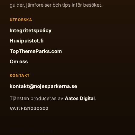
guider, jämförelser och tips inför besöket.
UTFORSKA
Integritetspolicy
Huvipuistot.fi
TopThemeParks.com
Om oss
KONTAKT
kontakt@nojesparkerna.se
Tjänsten produceras av
Aatos Digital
.
VAT: FI31030202
© 2026 Nöjesparkerna