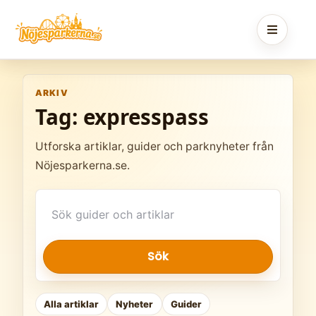
Skip
to
content
ARKIV
Tag:
expresspass
Utforska artiklar, guider och parknyheter från
Nöjesparkerna.se.
Sök
artiklar
Sök
Alla artiklar
Nyheter
Guider