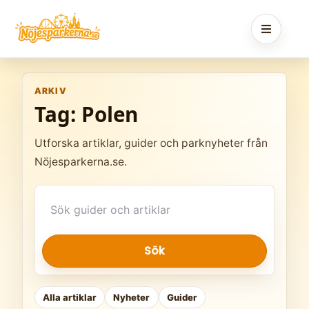
Skip
to
content
ARKIV
Tag:
Polen
Utforska artiklar, guider och parknyheter från
Nöjesparkerna.se.
Sök
artiklar
Sök
Alla artiklar
Nyheter
Guider