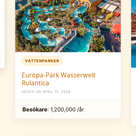
VATTENPARKER
Europa-Park Wasserwelt
Rulantica
ADDED ON APRIL 15, 2026
Besökare
: 1,200,000 /år