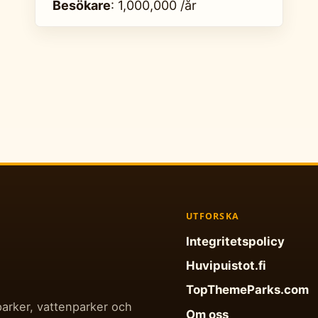
Besökare
: 1,000,000 /år
UTFORSKA
Integritetspolicy
Huvipuistot.fi
TopThemeParks.com
parker, vattenparker och
Om oss