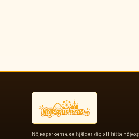
Nöjesparkerna.se hjälper dig att hitta nöjes