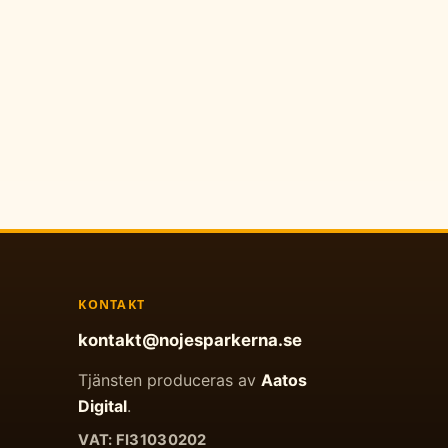
KONTAKT
kontakt@nojesparkerna.se
Tjänsten produceras av
Aatos
Digital
.
VAT: FI31030202