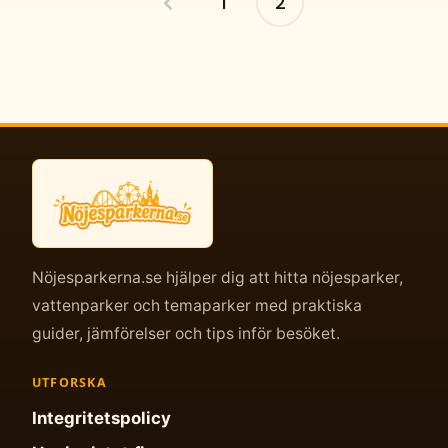
1
2
Posts
pagination
Nöjesparkerna.se hjälper dig att hitta nöjesparker,
vattenparker och temaparker med praktiska
guider, jämförelser och tips inför besöket.
UTFORSKA
Integritetspolicy