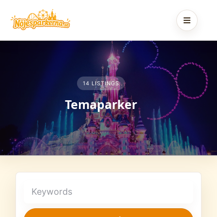
Skip
to
content
14 LISTINGS
Temaparker