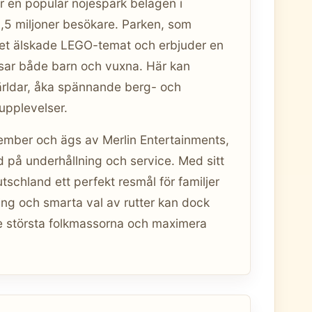
en populär nöjespark belägen i
1,5 miljoner besökare. Parken, som
det älskade LEGO-temat och erbjuder en
sar både barn och vuxna. Här kan
ärldar, åka spännande berg- och
 upplevelser.
ovember och ägs av Merlin Entertainments,
d på underhållning och service. Med sitt
hland ett perfekt resmål för familjer
ng och smarta val av rutter kan dock
e största folkmassorna och maximera