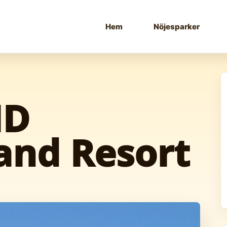
Hem
Nöjesparker
ND
and Resort