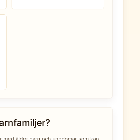
arnfamiljer?
jer med äldre barn och ungdomar som kan