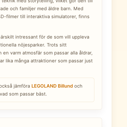
teknik med storytelling, vilket gör den till
erade och familjer med äldre barn. Med
D-filmer till interaktiva simulatorer, finns
ärskilt intressant för de som vill uppleva
ionella nöjesparker. Trots sitt
n en varm atmosfär som passar alla åldrar,
ar lika många attraktioner som passar just
 också jämföra
LEGOLAND Billund
och
vad som passar bäst.