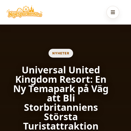
Skip
to
content
NYHETER
Universal United
Kingdom Resort: En
Ny Temapark på Väg
att Bli
Storbritanniens
Största
Turistattraktion