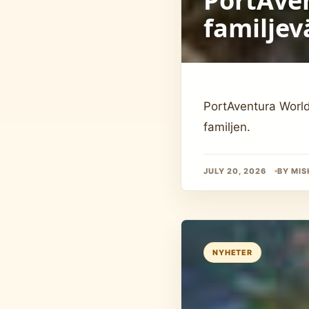
PortAven
familjev
PortAventura World
familjen.
JULY 20, 2026
BY MIS
NYHETER