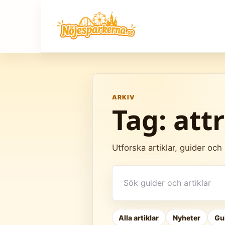
Skip
to
content
ARKIV
Tag:
att
Utforska artiklar, guider oc
Sök
artiklar
Alla artiklar
Nyheter
Gu