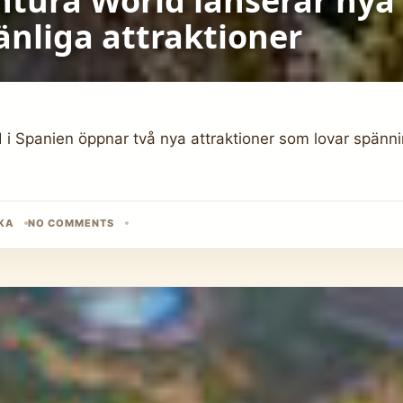
tura World lanserar nya
änliga attraktioner
 i Spanien öppnar två nya attraktioner som lovar spänni
KA
NO COMMENTS