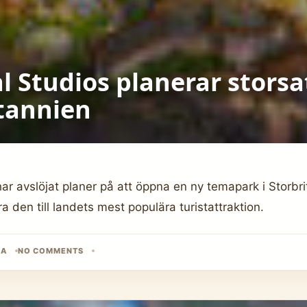
l Studios planerar stors
itannien
ar avslöjat planer på att öppna en ny temapark i Storbri
ra den till landets mest populära turistattraktion.
KA
NO COMMENTS