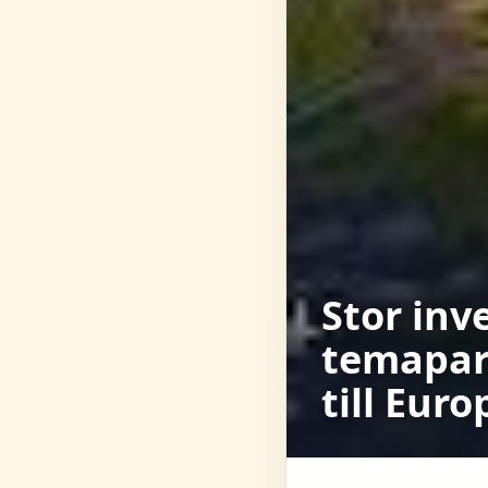
Stor inve
temapar
till Eur