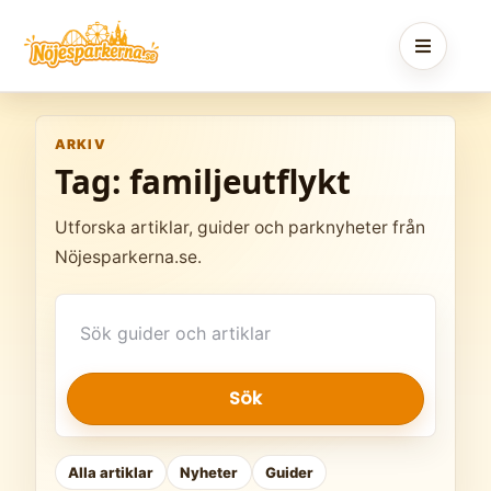
Skip
to
content
ARKIV
Tag:
familjeutflykt
Utforska artiklar, guider och parknyheter från
Nöjesparkerna.se.
Sök
artiklar
Sök
Alla artiklar
Nyheter
Guider