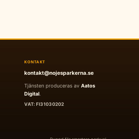
KONTAKT
kontakt@nojesparkerna.se
Tjänsten produceras av
Aatos
Digital
.
VAT: FI31030202