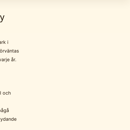
y
rk i
förväntas
arje år.
l och
pågå
etydande