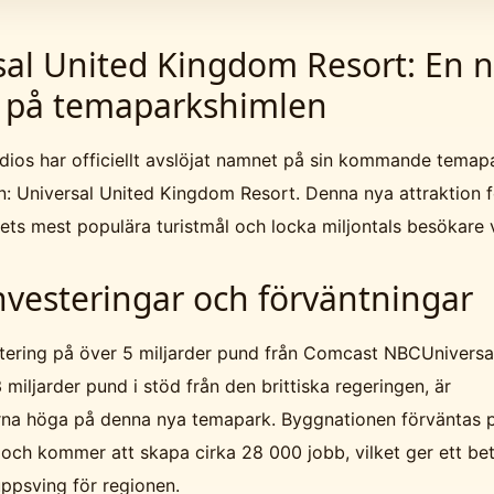
sal United Kingdom Resort: En n
a på temaparkshimlen
dios har officiellt avslöjat namnet på sin kommande temapa
n: Universal United Kingdom Resort. Denna nya attraktion 
dets mest populära turistmål och locka miljontals besökare v
nvesteringar och förväntningar
tering på över 5 miljarder pund från Comcast NBCUniversa
3 miljarder pund i stöd från den brittiska regeringen, är
rna höga på denna nya temapark. Byggnationen förväntas 
 och kommer att skapa cirka 28 000 jobb, vilket ger ett b
ppsving för regionen.