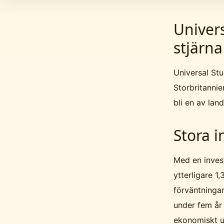
Univer
stjärn
Universal Stu
Storbritannie
bli en av lan
Stora i
Med en inves
ytterligare 1,
förväntninga
under fem år
ekonomiskt u