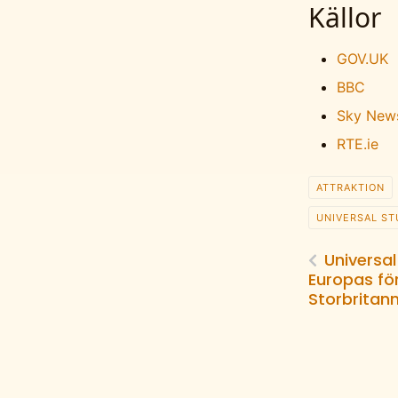
Källor
GOV.UK
BBC
Sky New
RTE.ie
ATTRAKTION
UNIVERSAL ST
Universa
Europas fö
Storbritan