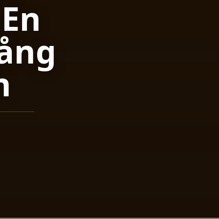
 En
gång
n