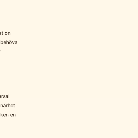
ation
t behöva
r
ersal
 närhet
rken en