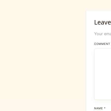
Leave
Your emai
COMMEN
NAME
*