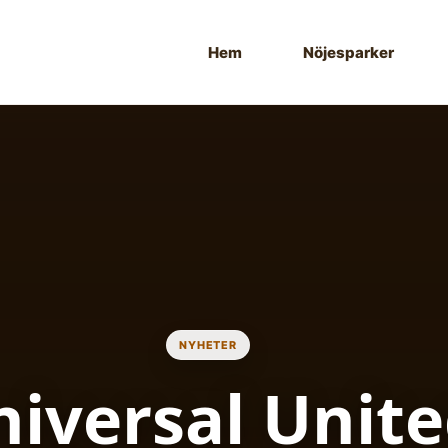
Hem
Nöjesparker
NYHETER
iversal Unit