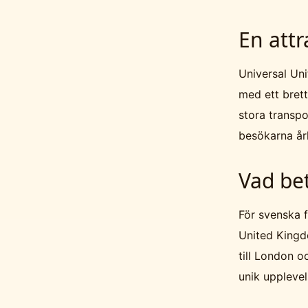
En attr
Universal Uni
med ett bret
stora transpo
besökarna årl
Vad bet
För svenska f
United Kingdo
till London o
unik uppleve