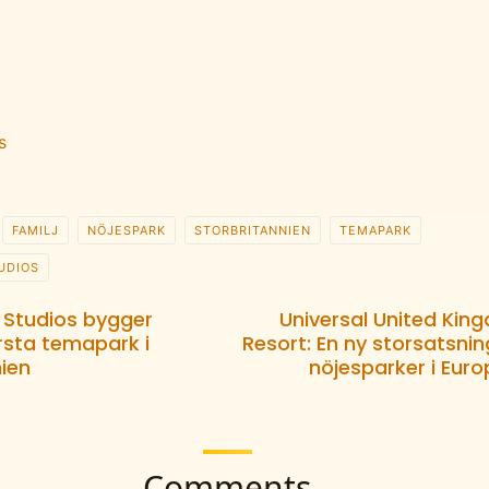
s
FAMILJ
NÖJESPARK
STORBRITANNIEN
TEMAPARK
UDIOS
l Studios bygger
Universal United Kin
rsta temapark i
Resort: En ny storsatsni
nien
nöjesparker i Eur
Comments