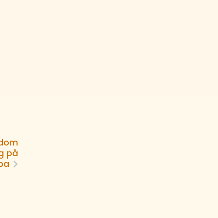
gdom
ng på
opa