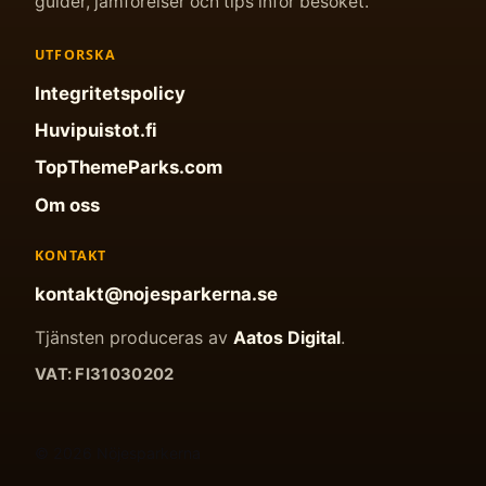
guider, jämförelser och tips inför besöket.
UTFORSKA
Integritetspolicy
Huvipuistot.fi
TopThemeParks.com
Om oss
KONTAKT
kontakt@nojesparkerna.se
Tjänsten produceras av
Aatos Digital
.
VAT: FI31030202
© 2026 Nöjesparkerna