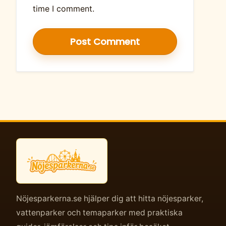
time I comment.
Nöjesparkerna.se hjälper dig att hitta nöjesparker,
vattenparker och temaparker med praktiska